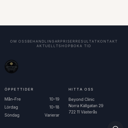
OM OSS
BEHANDLINGAR
PRISER
RESULTAT
KONTAKT
AKTUELLT
SHOP
BOKA TID
ÖPPETTIDER
HITTA OSS
Mån–Fre
10–19
Beyond Clinic
Norra Källgatan 29
Lördag
10–18
722 11 Västerås
Söndag
Varierar