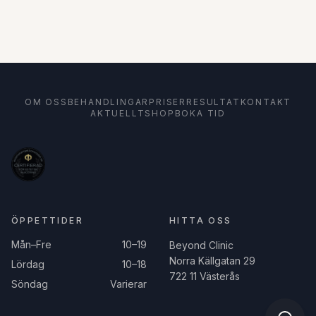
OM OSS
BEHANDLINGAR
PRISER
RESULTAT
KONTAKT
AKTUELLT
SHOP
BOKA TID
ÖPPETTIDER
HITTA OSS
Mån–Fre
10–19
Beyond Clinic
Norra Källgatan 29
Lördag
10–18
722 11 Västerås
Söndag
Varierar